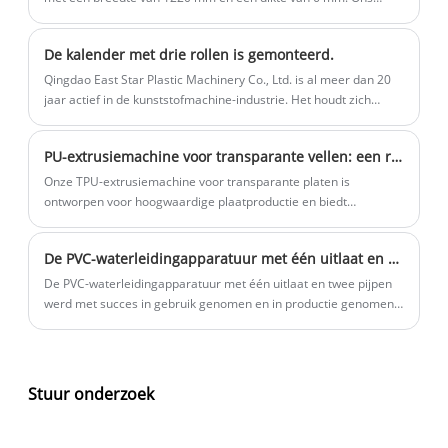
producten kunnen waterkoeling, koude
bedrijf had 22 dagen nodig om de twee sets zachte PVC-
plaatapparatuur te voltooien.
top, luchtkoeling en andere processen
De kalender met drie rollen is gemonteerd.
toepassen
Qingdao East Star Plastic Machinery Co., Ltd. is al meer dan 20
jaar actief in de kunststofmachine-industrie. Het houdt zich
voornamelijk bezig met plaat- / plaatextruderapparatuur en
heeft een rijke productie-ervaring. De
PU-extrusiemachine voor transparante vellen: een revolutie in de productie van hoogwaardige transparante vellen
plaat-/velextruderapparatuur van ons bedrijf wordt verkocht aan
verschillende landen in de wereld. Wij verheugen ons op uw
Onze TPU-extrusiemachine voor transparante platen is
langdurige samenwerking.
ontworpen voor hoogwaardige plaatproductie en biedt
nauwkeurige controle en efficiënte prestaties om een ​​
uitstekende plaatkwaliteit te garanderen. Het ondersteunt
De PVC-waterleidingapparatuur met één uitlaat en twee pijpen werd met succes in gebruik genomen en in productie genomen in de fabriek van een klant.
productie op maat en is breed toepasbaar.
De PVC-waterleidingapparatuur met één uitlaat en twee pijpen
werd met succes in gebruik genomen en in productie genomen
in de fabriek van een klant.
Stuur onderzoek