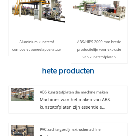
Aluminium kunststof
ABS/HIPS 2000 mm brede
composiet paneelapparatuur
productielijn voor extrusie
van kunststofplaten
hete producten
ABS kunststofplaten die machine maken
Machines voor het maken van ABS-
kunststofplaten zijn essentiële
hulpmiddelen voor het maken van
hoogwaardige kunststofplaten die in
PVC zachte gordijn extrusiemachine
verschillende toepassingen kunnen