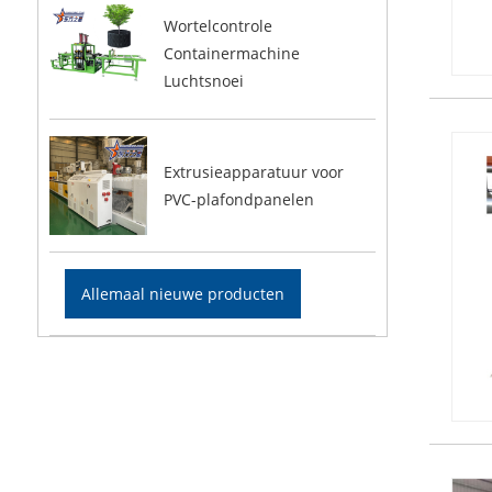
Wortelcontrole
Containermachine
Luchtsnoei
Extrusieapparatuur voor
PVC-plafondpanelen
Allemaal nieuwe producten