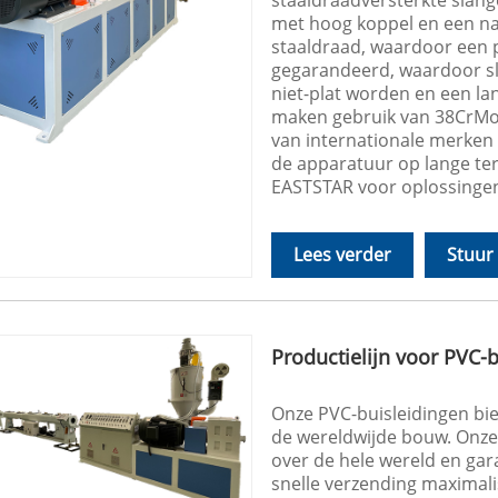
staaldraadversterkte slang
met hoog koppel en een na
staaldraad, waardoor een 
gegarandeerd, waardoor s
niet-plat worden en een 
maken gebruik van 38CrMoA
van internationale merken 
de apparatuur op lange te
EASTSTAR voor oplossingen
Lees verder
Stuur
Productielijn voor PVC-
Onze PVC-buisleidingen bi
de wereldwijde bouw. Onze
over de hele wereld en ga
snelle verzending maximal