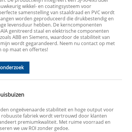
en. De productielijn integreert een SJ-90-extruder
uwkeurig wikkel- en coatingsysteem voor
perfecte samenstelling van staaldraad en PVC wordt
langen worden geproduceerd die drukbestendig en
lange levensduur hebben. De kerncomponenten
lA genitreerd staal en elektrische componenten
zoals ABB en Siemens, waardoor de stabiliteit van
rmijn wordt gegarandeerd. Neem nu contact op met
 op maat en offertes!
 onderzoek
buisbuizen
eden ongeëvenaarde stabiliteit en hoge output voor
 robuuste fabriek wordt vertrouwd door klanten
randeert premiumkwaliteit. Met ruime voorraad en
iseren we uw ROI zonder gedoe.