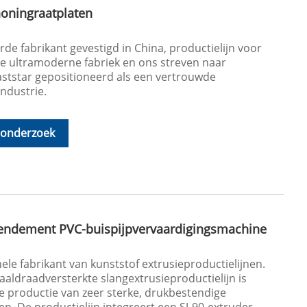
honingraatplaten
e fabrikant gevestigd in China, productielijn voor
e ultramoderne fabriek en ons streven naar
tstar gepositioneerd als een vertrouwde
industrie.
 onderzoek
rendement PVC-buispijpvervaardigingsmachine
ele fabrikant van kunststof extrusieproductielijnen.
aldraadversterkte slangextrusieproductielijn is
e productie van zeer sterke, drukbestendige