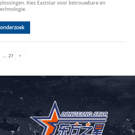
plossingen. Kies Eaststar voor betrouwbare en
technologie.
 onderzoek
...
27
>