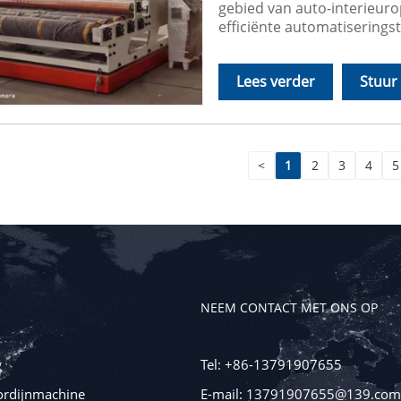
gebied van auto-interieuro
efficiënte automatiserings
Lees verder
Stuur
<
1
2
3
4
5
NEEM CONTACT MET ONS OP
g
Tel: +86-13791907655
ordijnmachine
E-mail: 13791907655@139.com