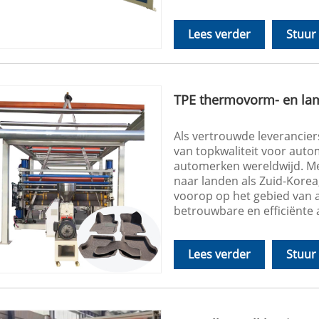
Lees verder
Stuur
TPE thermovorm- en la
Als vertrouwde leverancie
van topkwaliteit voor auto
automerken wereldwijd. Me
naar landen als Zuid-Korea
voorop op het gebied van a
betrouwbare en efficiënte
Lees verder
Stuur