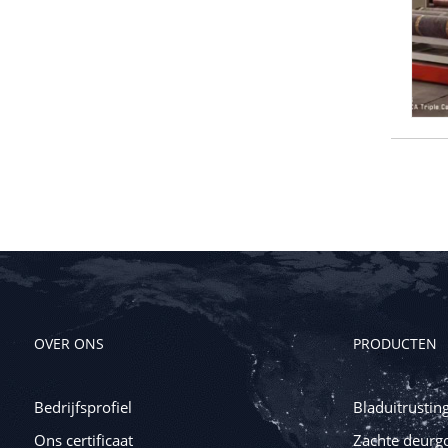
OVER ONS
PRODUCTEN
Bedrijfsprofiel
Bladuitrustin
Ons certificaat
Zachte deurg